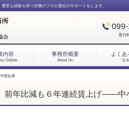
。豊富な経験を持つ労務のプロが貴社のサポートをします。
099-
受付時
務内容
事務所概要
よくあ
ss Outline
About Us
Q &
・中堅結果
前年比減も６年連続賃上げ――中