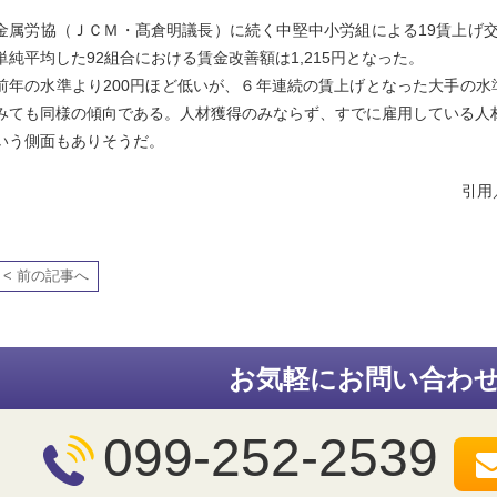
金属労協（ＪＣＭ・髙倉明議長）に続く中堅中小労組による19賃上げ交
単純平均した92組合における賃金改善額は1,215円となった。
前年の水準より200円ほど低いが、６年連続の賃上げとなった大手の水準
みても同様の傾向である。人材獲得のみならず、すでに雇用している人
いう側面もありそうだ。
引用
< 前の記事へ
お気軽にお問い合わ
099-252-2539